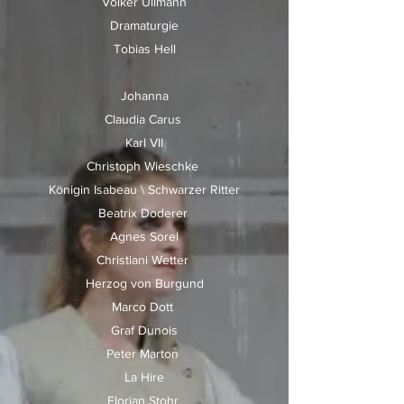
Volker Ullmann
Dramaturgie
Tobias Hell
Johanna
Claudia Carus
Karl VII
Christoph Wieschke
Königin Isabeau \ Schwarzer Ritter
Beatrix Doderer
Agnes Sorel
Christiani Wetter
Herzog von Burgund
Marco Dott
Graf Dunois
Peter Marton
La Hire
Florian Stohr