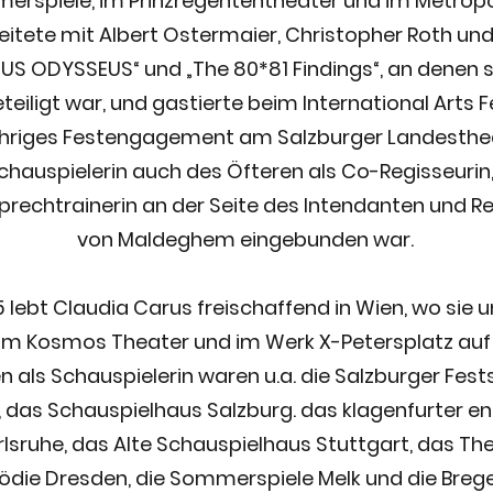
erspiele, im Prinzregententheater und im Metrop
eitete mit Albert Ostermaier, Christopher Roth und
US ODYSSEUS“ und „The 80*81 Findings“, an denen 
teiligt war, und gastierte beim International Arts F
rjähriges Festengagement am Salzburger Landesthe
 Schauspielerin auch des Öfteren als Co-Regisseuri
rechtrainerin an der Seite des Intendanten und Reg
von Maldeghem eingebunden war.
5 lebt Claudia Carus freischaffend in Wien, wo sie
im Kosmos Theater und im Werk X-Petersplatz auf 
 als Schauspielerin waren u.a. die Salzburger Fests
, das Schauspielhaus Salzburg. das klagenfurter e
sruhe, das Alte Schauspielhaus Stuttgart, das The
die Dresden, die Sommerspiele Melk und die Brege