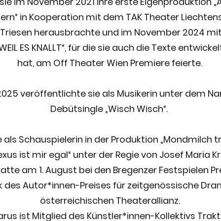
 sie im November 2021 ihre erste Eigenproduktion „Al
zern“ in Kooperation mit dem TAK Theater Liechte
riesen herausbrachte und im November 2024 mit 
EIL ES KNALLT“, für die sie auch die Texte entwicke
hat, am Off Theater Wien Premiere feierte.
25 veröffentlichte sie als Musikerin unter dem N
Debütsingle „Wisch Wisch“.
e als Schauspielerin in der Produktion „Mondmilch 
lexus ist mir egal“ unter der Regie von Josef Maria 
atte am 1. August bei den Bregenzer Festspielen Pr
 des Autor*innen-Preises für zeitgenössische Dra
österreichischen Theaterallianz.
rus ist Mitglied des Künstler*innen-Kollektivs Trak