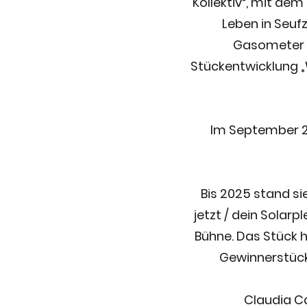
Kollektiv“, mit dem
Leben in Seuf
Gasometer T
Stückentwicklung „W
Im September 20
Bis 2025 stand si
jetzt / dein Solarp
Bühne. Das Stück h
Gewinnerstück
Claudia Ca