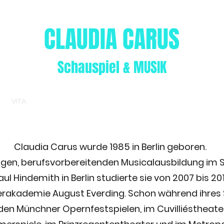
CLAUDIA CARUS
Schauspiel & MUSIK
E
VITA
THEATER
GALERIE
VIDEOS
MUSIK/AUDIO
Fiese M
Claudia Carus wurde 1985 in Berlin geboren.
rigen, berufsvorbereitenden Musicalausbildung im S
ul Hindemith in Berlin studierte sie von 2007 bis 20
rakademie August Everding. Schon während ihres 
den Münchner Opernfestspielen, im Cuvilliéstheate