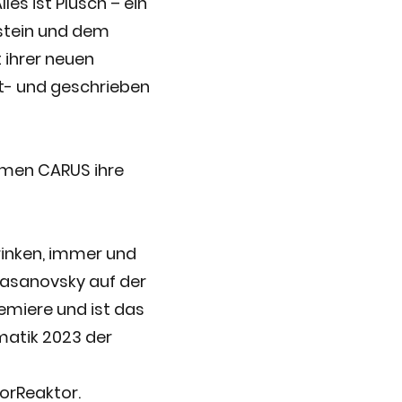
les ist Plüsch – ein
nstein und dem
ihrer neuen
lt- und geschrieben
amen CARUS ihre
trinken, immer und
Krasanovsky auf der
emiere und ist das
matik 2023 der
torReaktor.