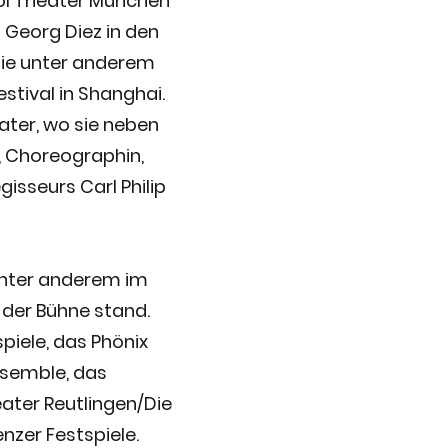
ol Theater München
 Georg Diez in den
sie unter anderem
estival in Shanghai.
ater, wo sie neben
n, Choreographin,
isseurs Carl Philip
 unter anderem im
der Bühne stand.
piele, das Phönix
nsemble, das
ater Reutlingen/Die
nzer Festspiele.