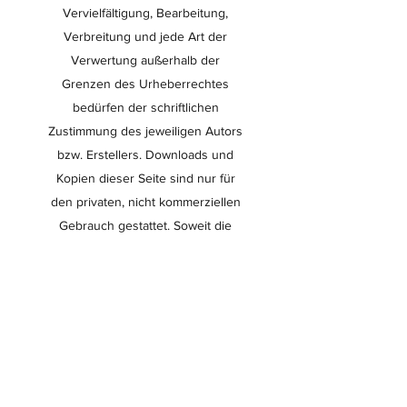
Vervielfältigung, Bearbeitung,
Verbreitung und jede Art der
Verwertung außerhalb der
Grenzen des Urheberrechtes
bedürfen der schriftlichen
Zustimmung des jeweiligen Autors
bzw. Erstellers. Downloads und
Kopien dieser Seite sind nur für
den privaten, nicht kommerziellen
Gebrauch gestattet. Soweit die
Inhalte auf dieser Seite nicht vom
Betreiber erstellt wurden, werden
die Urheberrechte Dritter beachtet.
Insbesondere werden Inhalte
Dritter als solche gekennzeichnet.
Sollten Sie trotzdem auf eine
Urheberrechtsverletzung