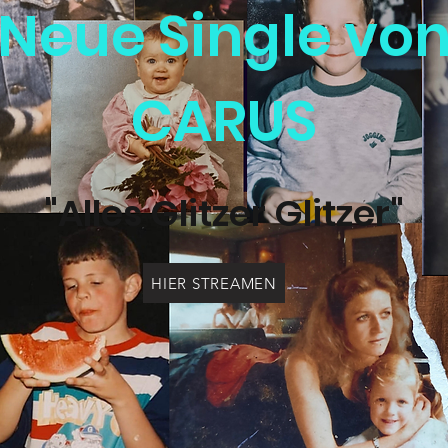
Neue Single vo
CARUS
"Alles Glitzer Glitzer"
HIER STREAMEN