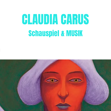
CLAUDIA CARUS
Schauspiel & MUSIK
E
VITA
THEATER
GALERIE
VIDEOS
MUSIK/AUDIO
Fiese M