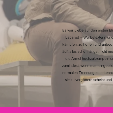
Es war Liebe auf den ersten Bli
Lapared – Werbetexterin und P
kämpfen, zu hoffen und unbeque
läuft alles schon längst nicht 
die Ärmel hochzukrempeln un
zumindest, wenn man eingebild
normalen Trennung zu erkennen 
sie zu vergöttern scheint und