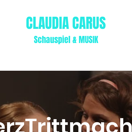
CLAUDIA CARUS
Schauspiel & MUSIK
E
VITA
THEATER
GALERIE
VIDEOS
MUSIK/AUDIO
Fiese M
erzTrittmach