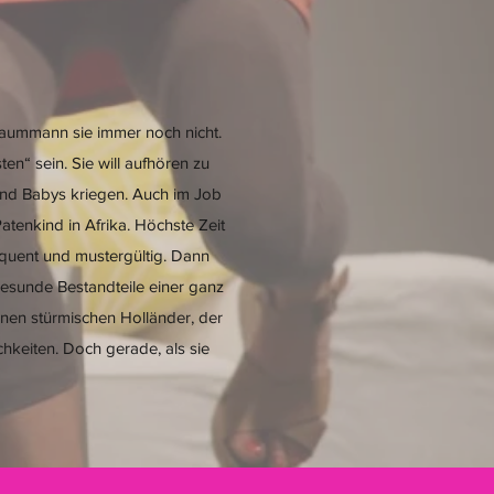
 Traummann sie immer noch nicht.
en“ sein. Sie will aufhören zu
 und Babys kriegen. Auch im Job
atenkind in Afrika. Höchste Zeit
quent und mustergültig. Dann
esunde Bestandteile einer ganz
inen stürmischen Holländer, der
chkeiten. Doch gerade, als sie