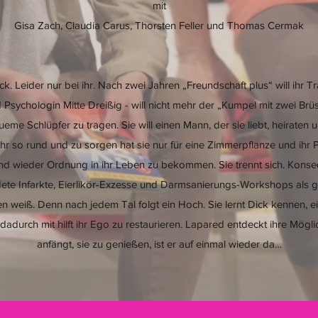
mit
Gisa Zach, Claudia Carus, Thorsten Feller und Thomas Cermak
ck. Leider nur bei ihr. Nach zwei Jahren „Freundschaft plus“ will ihr
sychologin Mitte Dreißig - will nicht mehr der „Kumpel mit zwei Brüst
me Schlüpfer zu tragen. Sie will einen Mann, der sie liebt, heiraten
mehr so rund und zu sorgen hat sie nur für eine Zimmerpflanze und ihr P
d wieder Ordnung in ihr Leben zu bekommen. Sie trennt sich. Konse
ete Infarkte, Eierlikör-Exzesse und Darmsanierungs-Workshops als g
weiß. Denn nach jedem Tal folgt ein Hoch. Sie lernt Dick kennen, e
 dadurch mit hilft ihr Ego zu restaurieren. Lapared entdeckt ihre Mögli
anfängt, sie zu genießen, ist er auf einmal wieder da…