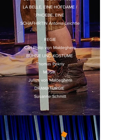
LA BELLE, EINE HOFDAME /
PHOEBE, EINE
SCHAFHIRTIN Antonia Leichtle
REGIE
Carl Philip von Maldeghem
BÜHNE UND KOSTÜME
Thomas Pekny
MUSIK
Julius von Maldeghem
DRAMATURGIE
Susanne Schmitt