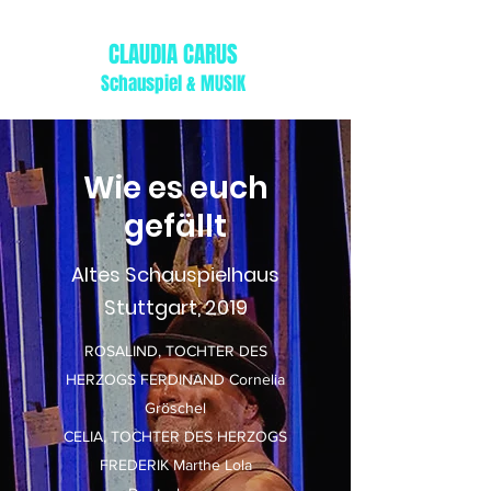
CLAUDIA CARUS
Schauspiel & MUSIK
Wie es euch
gefällt
Altes Schauspielhaus
Stuttgart, 2019
ROSALIND, TOCHTER DES
HERZOGS FERDINAND Cornelia
Gröschel
CELIA, TOCHTER DES HERZOGS
FREDERIK Marthe Lola