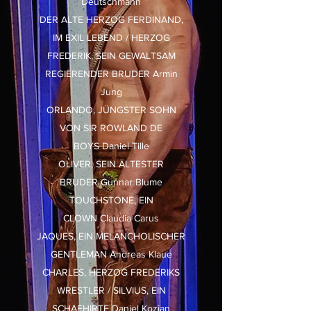
Deutschmann
DER ALTE HERZOG FERDINAND,
IM EXIL LEBEND / HERZOG
FREDERIK, SEIN GEWALTSAM
REGIERENDER BRUDER Armin
Jung
ORLANDO, JÜNGSTER SOHN
VON SIR ROWLAND DE
BOYS Daniel Tille
OLIVER, SEIN ÄLTESTER
BRUDER Gunnar Blume
TOUCHSTONE, EIN
CLOWN Claudia Carus
JAQUES, EIN MELANCHOLISCHER
GENTLEMAN Andreas Klaue
CHARLES, HERZOG FREDERIKS
WRESTLER / SILVIUS, EIN
SCHAFHIRTE Daniel Kozian