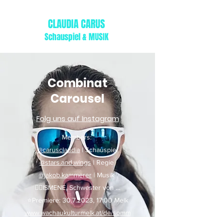
CLAUDIA CARUS
Schauspiel & MUSIK
Combinat
Carousel
Folg uns auf Instagram
Members:
@carusclaudia
| Schauspiel
@stars.and.wings
| Regie
@jakob.kammerer
| Musik
👉🏻ISMENE, Schwester von …
⭐️Premiere: 30.7.2023, 17:00 Melk
www.wachaukulturmelk.at/de/somm